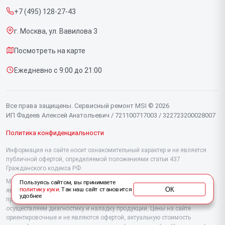
Компьютеров
+7 (495) 128-27-43
Срочный ремонт
Видеокарт
г. Москва, ул. Вавилова 3
Доставка и способы оплаты
Мониторов
Посмотреть на карте
Диагностика
Материнских плат
Ежедневно с 9:00 до 21:00
Контакты
Моноблоков
Портативных консолей
Все права защищены. Сервисный ремонт MSI © 2026
ИП Фадеев Алексей Анатольевич / 721100717003 / 322723200028007
Политика конфиденциальности
Информация на сайте носит ознакомительный характер и не является
публичной офертой, определяемой положениями статьи 437
Гражданского кодекса РФ.
Мы специализируемся на обслуживании и ремонте техники MSI, но не
Пользуясь сайтом, вы принимаете
ОК
политику куки
. Так наш сайт становится
являемся их официальным представителем. Предоставляем
удобнее
профессиональные услуги после истечения гарантии, а также
осуществляем диагностику и наладку продукции. Цены на сайте
ориентировочные и не являются офертой, актуальную стоимость