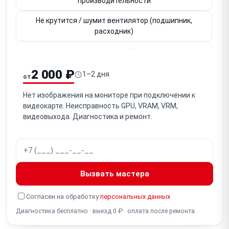
производительности
Не крутится / шумит вентилятор (подшипник,
расходник)
Не определяется в системе (PCIe-слот, контакты,
BIOS)
2 000 ₽
1–2 дня
от
Не работает видеовыход HDMI / DisplayPort (один из
портов)
Нет изображения на мониторе при подключении к
видеокарте. Неисправность GPU, VRAM, VRM,
Вздулись / неисправны конденсаторы на плате
видеовыхода. Диагностика и ремонт.
Потеря контакта GPU / необходим рибол (BGA-чип)
Неисправен чип VRAM (видеопамять, артефакты,
ошибки)
Вызвать мастера
Не работает разъём питания PCIe (6/8-pin, 12VHPWR
16-pin)
Согласен на обработку
персональных данных
Диагностика бесплатно · выезд 0 ₽ · оплата после ремонта
Неисправна VRM / фаза питания (нестабильность,
не включается)