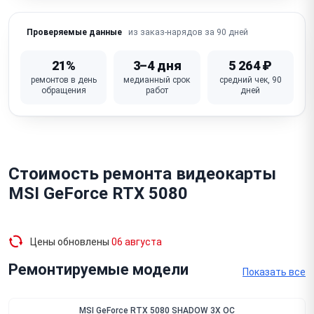
Слетел / повреждён BIOS видеокарты (не
из заказ-нарядов за 90 дней
Проверяемые данные
включается, нет изображения)
Повреждён / деформирован радиатор / кулер (от
21%
3–4 дня
5 264 ₽
падения)
ремонтов в день
медианный срок
средний чек, 90
обращения
работ
дней
Физическое повреждение / сломан PCIe-разъём
(надлом платы)
Неисправна плата (GPU, VRM, VRAM — комплексный
отказ)
Стоимость ремонта видеокарты
MSI GeForce RTX 5080
Цены обновлены
06 августа
Ремонтируемые модели
Показать все
MSI GeForce RTX 5080 SHADOW 3X OC