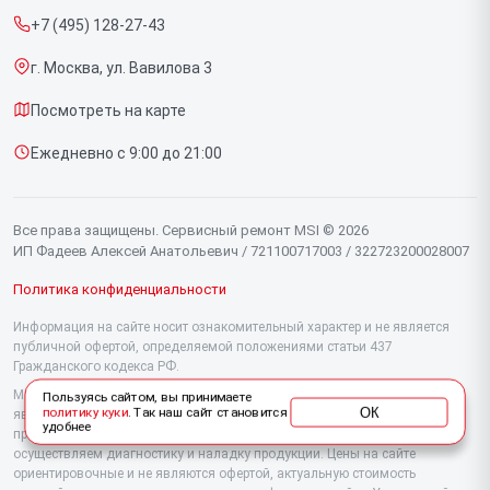
Компьютеров
+7 (495) 128-27-43
Срочный ремонт
Видеокарт
г. Москва, ул. Вавилова 3
Доставка и способы оплаты
Мониторов
Посмотреть на карте
Диагностика
Материнских плат
Ежедневно с 9:00 до 21:00
Контакты
Моноблоков
Портативных консолей
Все права защищены. Сервисный ремонт MSI © 2026
ИП Фадеев Алексей Анатольевич / 721100717003 / 322723200028007
Политика конфиденциальности
Информация на сайте носит ознакомительный характер и не является
публичной офертой, определяемой положениями статьи 437
Гражданского кодекса РФ.
Мы специализируемся на обслуживании и ремонте техники MSI, но не
Пользуясь сайтом, вы принимаете
ОК
политику куки
. Так наш сайт становится
являемся их официальным представителем. Предоставляем
удобнее
профессиональные услуги после истечения гарантии, а также
осуществляем диагностику и наладку продукции. Цены на сайте
ориентировочные и не являются офертой, актуальную стоимость