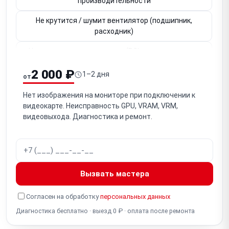
производительности
Не крутится / шумит вентилятор (подшипник,
расходник)
Не определяется в системе (PCIe-слот, контакты,
BIOS)
2 000 ₽
1–2 дня
от
Не работает видеовыход HDMI / DisplayPort (один из
портов)
Нет изображения на мониторе при подключении к
видеокарте. Неисправность GPU, VRAM, VRM,
Вздулись / неисправны конденсаторы на плате
видеовыхода. Диагностика и ремонт.
Потеря контакта GPU / необходим рибол (BGA-чип)
Неисправен чип VRAM (видеопамять, артефакты,
ошибки)
Вызвать мастера
Не работает разъём питания PCIe (6/8-pin, 12VHPWR
16-pin)
Согласен на обработку
персональных данных
Диагностика бесплатно · выезд 0 ₽ · оплата после ремонта
Неисправна VRM / фаза питания (нестабильность,
не включается)