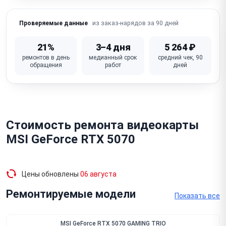
Слетел / повреждён BIOS видеокарты (не
из заказ-нарядов за 90 дней
Проверяемые данные
включается, нет изображения)
Повреждён / деформирован радиатор / кулер (от
21%
3–4 дня
5 264 ₽
падения)
ремонтов в день
медианный срок
средний чек, 90
обращения
работ
дней
Физическое повреждение / сломан PCIe-разъём
(надлом платы)
Неисправна плата (GPU, VRM, VRAM — комплексный
отказ)
Стоимость ремонта видеокарты
MSI GeForce RTX 5070
Цены обновлены
06 августа
Ремонтируемые модели
Показать все
MSI GeForce RTX 5070 GAMING TRIO