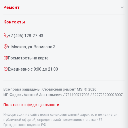
О нашем сервисе
Ремонт
Гарантия
Ноутбуков
Контакты
Прайс-лист
Компьютеров
+7 (495) 128-27-43
Срочный ремонт
Видеокарт
г. Москва, ул. Вавилова 3
Доставка и способы оплаты
Мониторов
Посмотреть на карте
Диагностика
Материнских плат
Ежедневно с 9:00 до 21:00
Контакты
Моноблоков
Портативных консолей
Все права защищены. Сервисный ремонт MSI © 2026
ИП Фадеев Алексей Анатольевич / 721100717003 / 322723200028007
Политика конфиденциальности
Информация на сайте носит ознакомительный характер и не является
публичной офертой, определяемой положениями статьи 437
Гражданского кодекса РФ.