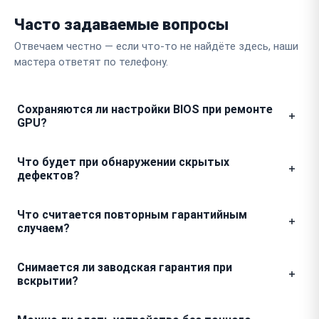
Часто задаваемые вопросы
Отвечаем честно — если что-то не найдёте здесь, наши
мастера ответят по телефону.
Сохраняются ли настройки BIOS при ремонте
GPU?
При выполнении компонентного ремонта
Что будет при обнаружении скрытых
графической карты настройки BIOS и прошивки
дефектов?
остаются неизменными. Если потребуется сброс
параметров для тестирования или устранения
Если в процессе разборки мастер выявит
Что считается повторным гарантийным
программных конфликтов, инженер обязательно
дополнительные неисправности, не отраженные в
случаем?
предупредит вас об этом заранее.
первичном акте, работы будут остановлены. Мы
свяжемся с вами для согласования стоимости и
Повторным случаем признается проявление
Снимается ли заводская гарантия при
необходимости дальнейшего ремонта и не внесем
исходного дефекта, например, повторное
вскрытии?
никакие изменения в итоговый чек без вашего
артефактирование изображения или сбой питания
согласия.
при нагрузке, в течение установленного срока
Обращение в сторонний сервисный центр может