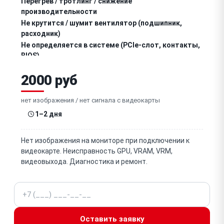
Перегрев / тротлинг / снижение
производительности
Не крутится / шумит вентилятор (подшипник,
расходник)
Не определяется в системе (PCIe-слот, контакты,
BIOS)
Не работает видеовыход HDMI / DisplayPort (один
2000 руб
из портов)
Вздулись / неисправны конденсаторы на плате
нет изображения / нет сигнала с видеокарты
1–2 дня
Потеря контакта GPU / необходим рибол (BGA-чип)
Неисправен чип VRAM (видеопамять, артефакты,
Нет изображения на мониторе при подключении к
ошибки)
видеокарте. Неисправность GPU, VRAM, VRM,
Не работает разъём питания PCIe (6/8-pin,
видеовыхода. Диагностика и ремонт.
12VHPWR 16-pin)
Неисправна VRM / фаза питания (нестабильность,
Телефон
не включается)
Слетел / повреждён BIOS видеокарты (не
включается, нет изображения)
Оставить заявку
Повреждён / деформирован радиатор / кулер (от