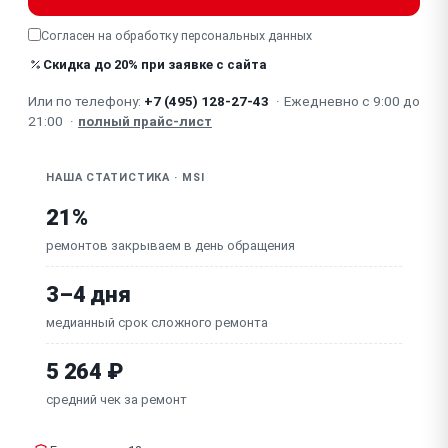
падения)
Согласен на обработку
персональных данных
Физическое повреждение / сломан PCIe-разъём
(надлом платы)
Скидка до 20% при заявке с сайта
Неисправна плата (GPU, VRM, VRAM —
Или по телефону:
+7 (495) 128-27-43
·
Ежедневно с 9:00 до
комплексный отказ)
21:00
·
полный прайс-лист
НАША СТАТИСТИКА · MSI
21%
ремонтов закрываем в день обращения
3–4 дня
медианный срок сложного ремонта
5 264 ₽
средний чек за ремонт