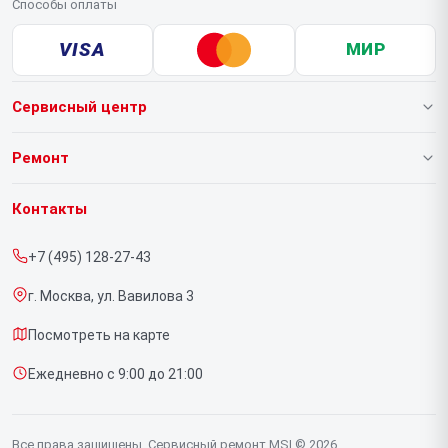
Способы оплаты
VISA
МИР
Сервисный центр
О нашем сервисе
Ремонт
Гарантия
Ноутбуков
Контакты
Прайс-лист
Компьютеров
+7 (495) 128-27-43
Срочный ремонт
Видеокарт
г. Москва, ул. Вавилова 3
Доставка и способы оплаты
Мониторов
Посмотреть на карте
Диагностика
Материнских плат
Ежедневно с 9:00 до 21:00
Контакты
Моноблоков
Портативных консолей
Все права защищены. Сервисный ремонт MSI © 2026