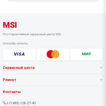
MSI
Постгарантийный сервисный центр MSI
Способы оплаты
VISA
МИР
Сервисный центр
О нашем сервисе
Ремонт
Гарантия
Ноутбуков
Контакты
Прайс-лист
Компьютеров
+7 (495) 128-27-43
Срочный ремонт