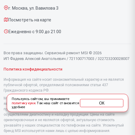
Видеокарт
г. Москва, ул. Вавилова 3
Доставка и способы оплаты
Мониторов
Посмотреть на карте
Диагностика
Материнских плат
Ежедневно с 9:00 до 21:00
Контакты
Моноблоков
Портативных консолей
Все права защищены. Сервисный ремонт MSI © 2026
ИП Фадеев Алексей Анатольевич / 721100717003 / 322723200028007
Политика конфиденциальности
Информация на сайте носит ознакомительный характер и не является
публичной офертой, определяемой положениями статьи 437
Гражданского кодекса РФ.
Мы специализируемся на обслуживании и ремонте техники MSI, но не
Пользуясь сайтом, вы принимаете
ОК
политику куки
. Так наш сайт становится
являемся их официальным представителем. Предоставляем
удобнее
профессиональные услуги после истечения гарантии, а также
осуществляем диагностику и наладку продукции. Цены на сайте
ориентировочные и не являются офертой, актуальную стоимость
узнавайте у наших специалистов по телефонам на сайте. Упомянутый
бренд MSI используется нами лишь с целью информирования.