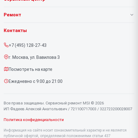
О нашем сервисе
Ремонт
Гарантия
Ноутбуков
Контакты
Прайс-лист
Компьютеров
+7 (495) 128-27-43
Срочный ремонт
Видеокарт
г. Москва, ул. Вавилова 3
Доставка и способы оплаты
Мониторов
Посмотреть на карте
Диагностика
Материнских плат
Ежедневно с 9:00 до 21:00
Контакты
Моноблоков
Портативных консолей
Все права защищены. Сервисный ремонт MSI © 2026
ИП Фадеев Алексей Анатольевич / 721100717003 / 322723200028007
Политика конфиденциальности
Информация на сайте носит ознакомительный характер и не является
публичной офертой, определяемой положениями статьи 437