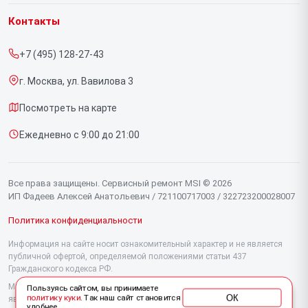
Гарантия
Ноутбуков
Контакты
Прайс-лист
Компьютеров
+7 (495) 128-27-43
Срочный ремонт
Видеокарт
г. Москва, ул. Вавилова 3
Доставка и способы оплаты
Мониторов
Посмотреть на карте
Диагностика
Материнских плат
Ежедневно с 9:00 до 21:00
Контакты
Моноблоков
Портативных консолей
Все права защищены. Сервисный ремонт MSI © 2026
ИП Фадеев Алексей Анатольевич / 721100717003 / 322723200028007
Политика конфиденциальности
Информация на сайте носит ознакомительный характер и не является
публичной офертой, определяемой положениями статьи 437
Гражданского кодекса РФ.
Мы специализируемся на обслуживании и ремонте техники MSI, но не
Пользуясь сайтом, вы принимаете
ОК
политику куки
. Так наш сайт становится
являемся их официальным представителем. Предоставляем
удобнее