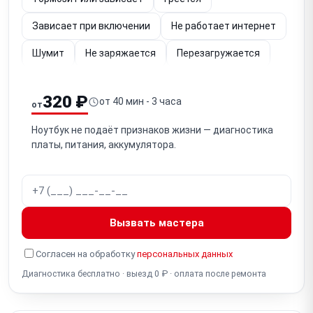
Зависает при включении
Не работает интернет
Шумит
Не заряжается
Перезагружается
Упал
Не работает (диагностика)
320 ₽
от 40 мин - 3 часа
от
Залита клавиатура
Не загружается
Ноутбук не подаёт признаков жизни — диагностика
Не работает экран
платы, питания, аккумулятора.
Не работает кнопка включения
Не отключается
Шумит вентилятор
Тормозит видео
Не работает подсветка
Мигает экран
Вызвать мастера
Полосы на экране
Синий экран
Белый экран
Согласен на обработку
персональных данных
Разбит экран
Диагностика бесплатно · выезд 0 ₽ · оплата после ремонта