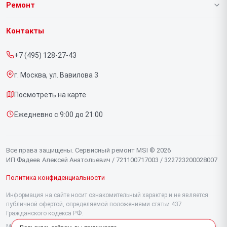
О нашем сервисе
Ремонт
Гарантия
Ноутбуков
Контакты
Прайс-лист
Компьютеров
+7 (495) 128-27-43
Срочный ремонт
Видеокарт
г. Москва, ул. Вавилова 3
Доставка и способы оплаты
Мониторов
Посмотреть на карте
Диагностика
Материнских плат
Ежедневно с 9:00 до 21:00
Контакты
Моноблоков
Портативных консолей
Все права защищены. Сервисный ремонт MSI © 2026
ИП Фадеев Алексей Анатольевич / 721100717003 / 322723200028007
Политика конфиденциальности
Информация на сайте носит ознакомительный характер и не является
публичной офертой, определяемой положениями статьи 437
Гражданского кодекса РФ.
Мы специализируемся на обслуживании и ремонте техники MSI, но не