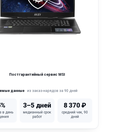
Постгарантийный сервис MSI
из заказ-нарядов за 90 дней
яемые данные
5%
3–5 дней
8 370 ₽
в в день
медианный срок
средний чек, 90
щения
работ
дней