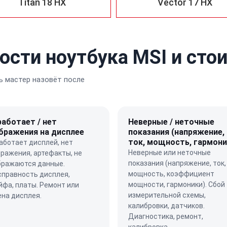
Titan 18 HX
Vector 17 HX
ости ноутбука MSI и сто
 мастер назовёт после
работает / нет
Неверные / неточные
бражения на дисплее
показания (напряжение,
ток, мощность, гармони
аботает дисплей, нет
Неверные или неточные
ражения, артефакты, не
показания (напряжение, ток,
бражаются данные.
мощность, коэффициент
справность дисплея,
мощности, гармоники). Сбой
фа, платы. Ремонт или
измерительной схемы,
на дисплея.
калибровки, датчиков.
Диагностика, ремонт,
калибровка.