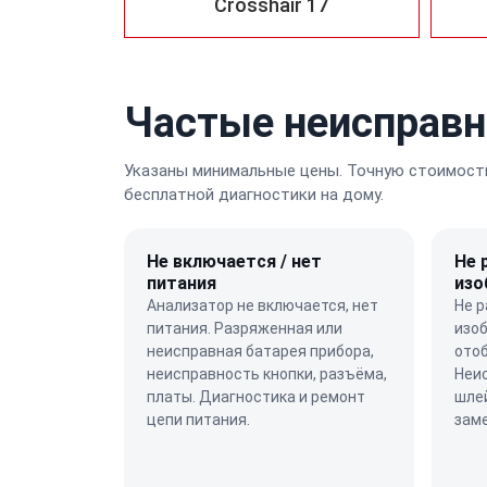
Crosshair 17
Частые неисправн
Указаны минимальные цены. Точную стоимость
бесплатной диагностики на дому.
Не включается / нет
Не 
питания
изо
Анализатор не включается, нет
Не р
питания. Разряженная или
изоб
неисправная батарея прибора,
ото
неисправность кнопки, разъёма,
Неи
платы. Диагностика и ремонт
шлей
цепи питания.
заме