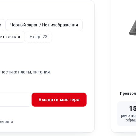
а
Черный экран / Нет изображения
ет тачпад
+ ещё 23
гностика платы, питания,
Провер
Вызвать мастера
1
ремонто
обра
ремонта