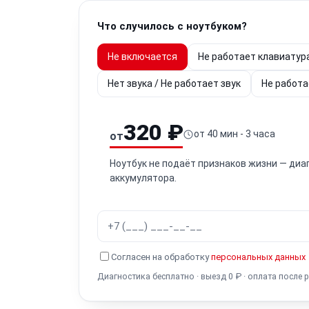
Что случилось с ноутбуком?
Не включается
Не работает клавиатур
Нет звука / Не работает звук
Не работа
320 ₽
от 40 мин - 3 часа
от
Ноутбук не подаёт признаков жизни — диа
аккумулятора.
Согласен на обработку
персональных данных
Диагностика бесплатно · выезд 0 ₽ · оплата после 