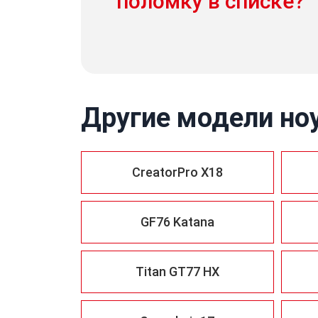
поломку в списке?
Другие модели но
CreatorPro X18
GF76 Katana
Titan GT77 HX