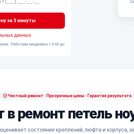
Се
ену за 3 минуты
льных данных
ания · Работаем ежедневно с 9:00 до
Честный ремонт · Прозрачные цены · Гарантия результата
т в ремонт петель но
оценивает состояние креплений, люфта и корпуса, з