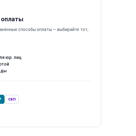
 оплаты
анённые способы оплаты — выбирайте тот,
ля юр. лиц
ртой
оды
Р
СБП