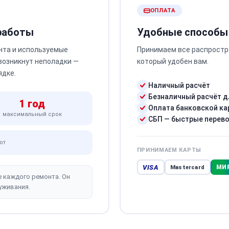
ОПЛАТА
 работы
Удобные способы
нта и используемые
Принимаем все распростр
 возникнут неполадки —
который удобен вам.
ядке.
Наличный расчёт
Безналичный расчёт д
1 год
Оплата банковской ка
максимальный срок
СБП — быстрые перев
от
ПРИНИМАЕМ КАРТЫ
VISA
МИ
Mastercard
е каждого ремонта. Он
уживания.