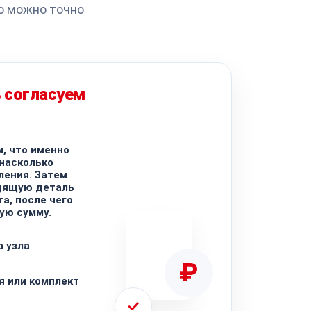
о можно точно
 согласуем
, что именно
 насколько
ления. Затем
дящую деталь
а, после чего
ую сумму.
а узла
₽
я или комплект