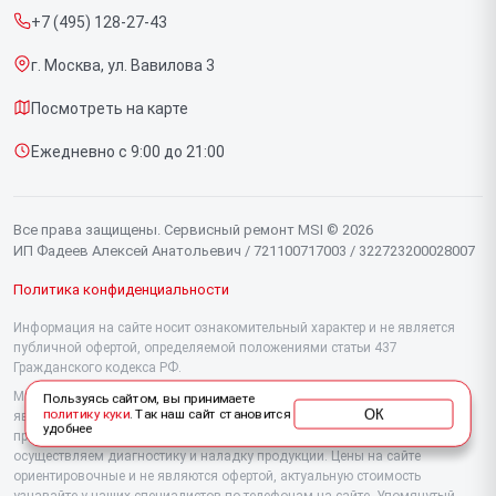
Компьютеров
+7 (495) 128-27-43
Срочный ремонт
Видеокарт
г. Москва, ул. Вавилова 3
Доставка и способы оплаты
Мониторов
Посмотреть на карте
Диагностика
Материнских плат
Ежедневно с 9:00 до 21:00
Контакты
Моноблоков
Портативных консолей
Все права защищены. Сервисный ремонт MSI © 2026
ИП Фадеев Алексей Анатольевич / 721100717003 / 322723200028007
Политика конфиденциальности
Информация на сайте носит ознакомительный характер и не является
публичной офертой, определяемой положениями статьи 437
Гражданского кодекса РФ.
Мы специализируемся на обслуживании и ремонте техники MSI, но не
Пользуясь сайтом, вы принимаете
ОК
политику куки
. Так наш сайт становится
являемся их официальным представителем. Предоставляем
удобнее
профессиональные услуги после истечения гарантии, а также
осуществляем диагностику и наладку продукции. Цены на сайте
ориентировочные и не являются офертой, актуальную стоимость
узнавайте у наших специалистов по телефонам на сайте. Упомянутый