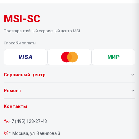
MSI-SC
Постгарантийный сервисный центр MSI
Способы оплаты
VISA
МИР
Сервисный центр
О нашем сервисе
Ремонт
Гарантия
Ноутбуков
Контакты
Прайс-лист
Компьютеров
+7 (495) 128-27-43
Срочный ремонт
Видеокарт
г. Москва, ул. Вавилова 3
Доставка и способы оплаты