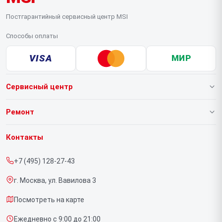
Постгарантийный сервисный центр MSI
Способы оплаты
VISA
МИР
Сервисный центр
О нашем сервисе
Ремонт
Гарантия
Ноутбуков
Контакты
Прайс-лист
Компьютеров
+7 (495) 128-27-43
Срочный ремонт
Видеокарт
г. Москва, ул. Вавилова 3
Доставка и способы оплаты
Мониторов
Посмотреть на карте
Диагностика
Материнских плат
Ежедневно с 9:00 до 21:00