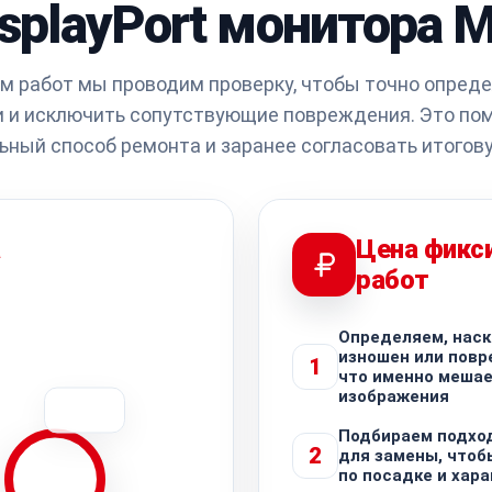
splayPort монитора 
м работ мы проводим проверку, чтобы точно опреде
 и исключить сопутствующие повреждения. Это по
ьный способ ремонта и заранее согласовать итогову
а
Цена фикс
работ
Определяем, наск
изношен или повр
1
что именно меша
изображения
Подбираем подхо
2
для замены, чтоб
по посадке и хар