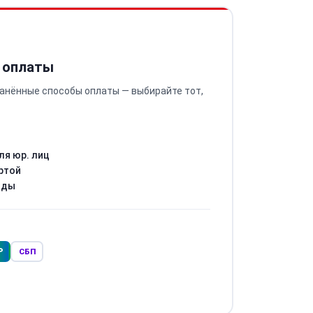
 оплаты
анённые способы оплаты — выбирайте тот,
ля юр. лиц
ртой
оды
Р
СБП