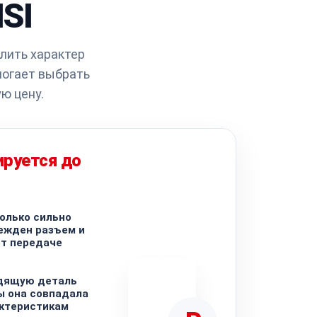
MSI
лить характер
могает выбрать
ю цену.
ируется до
олько сильно
ежден разъем и
ет передаче
дящую деталь
ы она совпадала
актеристикам