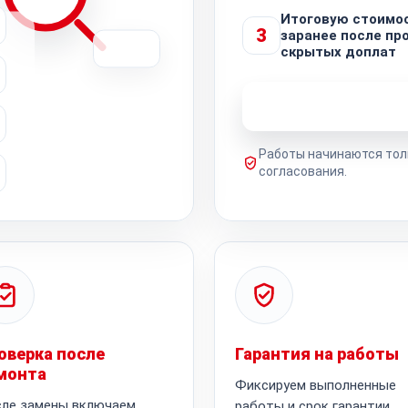
Итоговую стоимо
3
заранее после про
скрытых доплат
Узнать стоимость 
Работы начинаются тол
согласования.
оверка после
Гарантия на работы
монта
Фиксируем выполненные
ле замены включаем
работы и срок гарантии