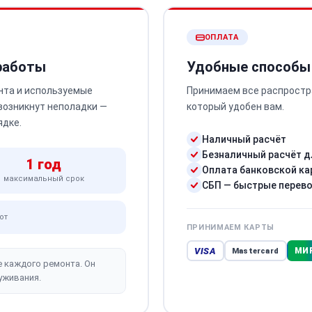
ОПЛАТА
 работы
Удобные способы
нта и используемые
Принимаем все распростр
 возникнут неполадки —
который удобен вам.
ядке.
Наличный расчёт
Безналичный расчёт д
1 год
Оплата банковской ка
максимальный срок
СБП — быстрые перев
от
ПРИНИМАЕМ КАРТЫ
VISA
МИ
Mastercard
е каждого ремонта. Он
уживания.