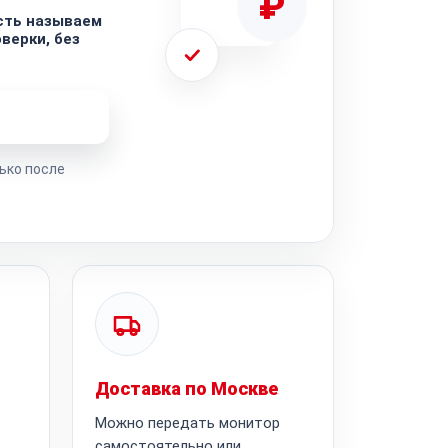
₽
сть называем
верки, без
ремонта
ько после
Доставка по Москве
Можно передать монитор
самостоятельно или