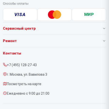
Способы оплаты
VISA
МИР
Сервисный центр
О нашем сервисе
Ремонт
Гарантия
Ноутбуков
Контакты
Прайс-лист
Компьютеров
+7 (495) 128-27-43
Срочный ремонт
Видеокарт
г. Москва, ул. Вавилова 3
Доставка и способы оплаты
Мониторов
Посмотреть на карте
Диагностика
Материнских плат
Ежедневно с 9:00 до 21:00
Контакты
Моноблоков
Портативных консолей