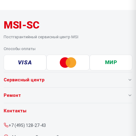
MSI-SC
Постгарантийный сервисный центр MSI
Способы оплаты
VISA
МИР
Сервисный центр
О нашем сервисе
Ремонт
Гарантия
Ноутбуков
Контакты
Прайс-лист
Компьютеров
+7 (495) 128-27-43
Срочный ремонт
Видеокарт