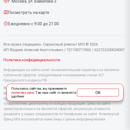
г. Москва, ул. Вавилова 3
Доставка и способы оплаты
Мониторов
Посмотреть на карте
Диагностика
Материнских плат
Ежедневно с 9:00 до 21:00
Контакты
Моноблоков
Портативных консолей
Все права защищены. Сервисный ремонт MSI © 2026
ИП Фадеев Алексей Анатольевич / 721100717003 / 322723200028007
Политика конфиденциальности
Информация на сайте носит ознакомительный характер и не является
публичной офертой, определяемой положениями статьи 437
Гражданского кодекса РФ.
Мы специализируемся на обслуживании и ремонте техники MSI, но не
Пользуясь сайтом, вы принимаете
ОК
политику куки
. Так наш сайт становится
являемся их официальным представителем. Предоставляем
удобнее
профессиональные услуги после истечения гарантии, а также
осуществляем диагностику и наладку продукции. Цены на сайте
ориентировочные и не являются офертой, актуальную стоимость
узнавайте у наших специалистов по телефонам на сайте. Упомянутый
бренд MSI используется нами лишь с целью информирования.