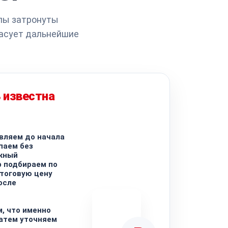
злы затронуты
ласует дальнейшие
 известна
вляем до начала
паем без
жный
 подбираем по
итоговую цену
осле
, что именно
затем уточняем