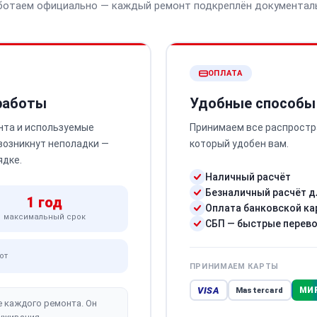
ботаем официально — каждый ремонт подкреплён документал
ОПЛАТА
 работы
Удобные способы
нта и используемые
Принимаем все распростр
 возникнут неполадки —
который удобен вам.
ядке.
Наличный расчёт
Безналичный расчёт д
1 год
Оплата банковской ка
максимальный срок
СБП — быстрые перев
от
ПРИНИМАЕМ КАРТЫ
VISA
МИ
Mastercard
е каждого ремонта. Он