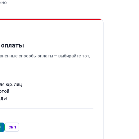
ьно
 оплаты
анённые способы оплаты — выбирайте тот,
ля юр. лиц
ртой
оды
Р
СБП