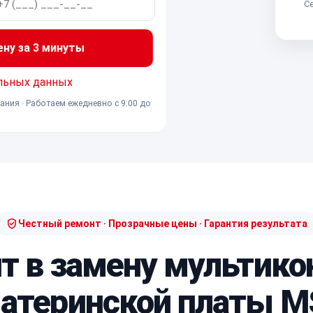
Се
ену за 3 минуты
льных данных
ания · Работаем ежедневно с 9:00 до
Честный ремонт · Прозрачные цены · Гарантия результата
ит в замену мультико
атеринской платы M