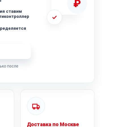
ь
₽
ия ставим
тиконтроллер
пределяется
ремонта
ько после
Доставка по Москве