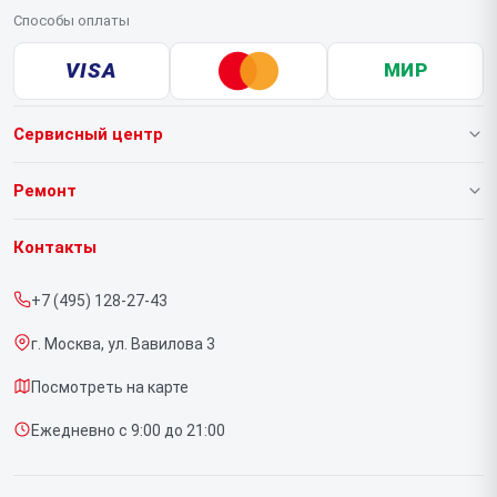
Способы оплаты
VISA
МИР
Сервисный центр
О нашем сервисе
Ремонт
Гарантия
Ноутбуков
Контакты
Прайс-лист
Компьютеров
+7 (495) 128-27-43
Срочный ремонт
Видеокарт
г. Москва, ул. Вавилова 3
Доставка и способы оплаты
Мониторов
Посмотреть на карте
Диагностика
Материнских плат
Ежедневно с 9:00 до 21:00
Контакты
Моноблоков