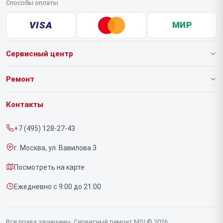
Способы оплаты
VISA
МИР
Сервисный центр
О нашем сервисе
Ремонт
Гарантия
Ноутбуков
Контакты
Прайс-лист
Компьютеров
+7 (495) 128-27-43
Срочный ремонт
Видеокарт
г. Москва, ул. Вавилова 3
Доставка и способы оплаты
Мониторов
Посмотреть на карте
Диагностика
Материнских плат
Ежедневно с 9:00 до 21:00
Контакты
Моноблоков
Портативных консолей
Все права защищены. Сервисный ремонт MSI © 2026