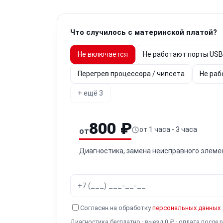
Что случилось с материнской платой?
Не включается
Не работают порты USB
Перегрев процессора / чипсета
Не раб
+ ещё 3
800 ₽
от 1 часа - 3 часа
от
Диагностика, замена неисправного элеме
Согласен на обработку
персональных данных
Диагностика бесплатно · выезд 0 ₽ · оплата после 