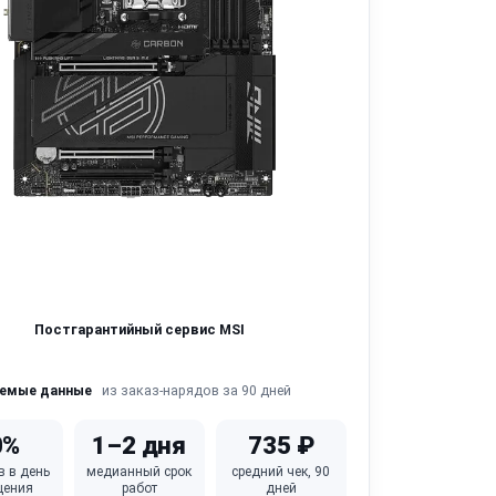
Постгарантийный сервис MSI
из заказ-нарядов за 90 дней
яемые данные
0%
1–2 дня
735 ₽
в в день
медианный срок
средний чек, 90
щения
работ
дней