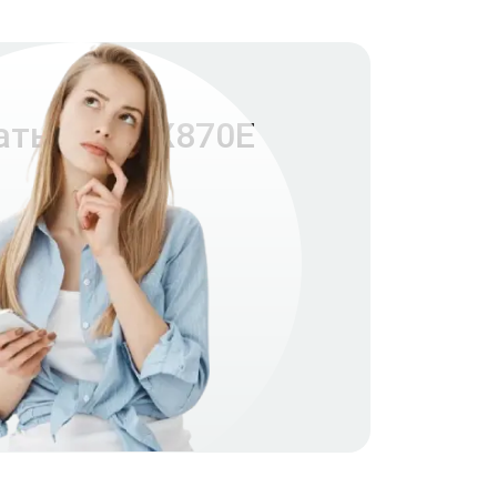
латы MPG X870E