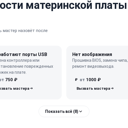
ости материнской платы
 мастер назовёт после
работают порты USB
Нет изображения
ена контроллера или
Прошивка BIOS, замена чипа,
становление поврежденных
ремонт видеовыхода.
жек на плате.
от
750 ₽
от
1000 ₽
₽
Показать всё (8)