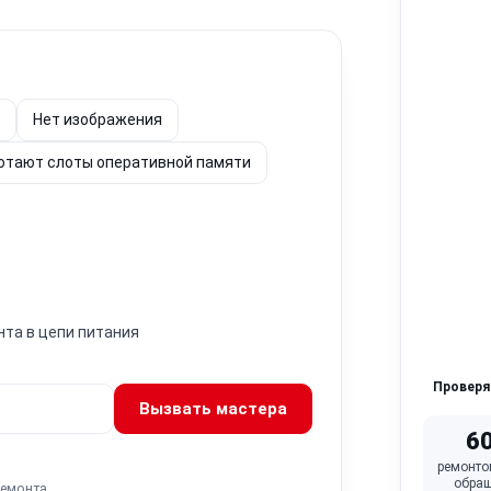
Нет изображения
отают слоты оперативной памяти
нта в цепи питания
Провер
Вызвать мастера
6
ремонто
обра
ремонта