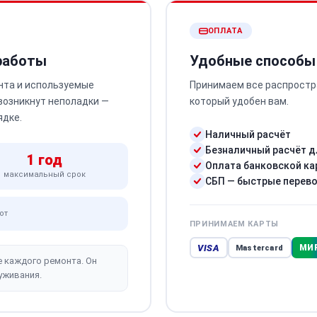
ОПЛАТА
 работы
Удобные способы
нта и используемые
Принимаем все распростр
 возникнут неполадки —
который удобен вам.
ядке.
Наличный расчёт
Безналичный расчёт д
1 год
Оплата банковской ка
максимальный срок
СБП — быстрые перев
от
ПРИНИМАЕМ КАРТЫ
VISA
МИ
Mastercard
е каждого ремонта. Он
уживания.