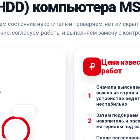
HDD) компьютера MS
ем состояние накопителя и проверяем, нет ли скрыт
ие, согласуем работы и выполняем замену с контр
Цена извес
работ
Сначала выясняем
е
вышло из строя и
1
устройство ведет
нестабильно
Затем подбираем
2
накопитель и рас
материалы под з
После согласован