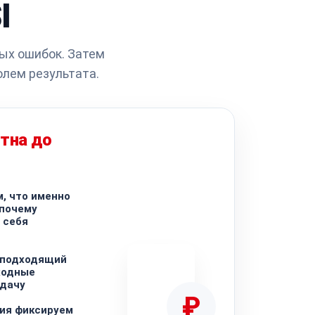
I
ых ошибок. Затем
олем результата.
тна до
, что именно
 почему
 себя
 подходящий
ходные
адачу
₽
ия фиксируем