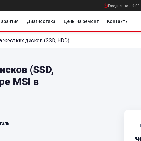
Ежедневно с 9:00 
Гарантия
Диагностика
Цены на ремонт
Контакты
а жестких дисков (SSD, HDD)
исков (SSD,
ре MSI в
таль
ч