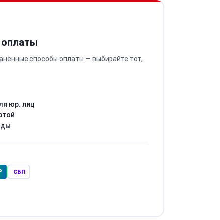
 оплаты
анённые способы оплаты — выбирайте тот,
ля юр. лиц
ртой
оды
Р
СБП