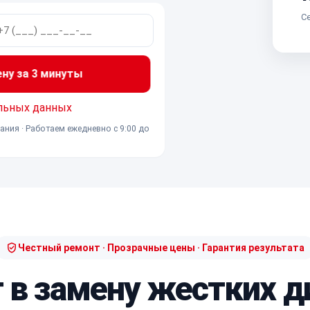
Се
ену за 3 минуты
льных данных
ания · Работаем ежедневно с 9:00 до
Честный ремонт · Прозрачные цены · Гарантия результата
 в замену жестких д