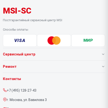
MSI-SC
Постгарантийный сервисный центр MSI
Способы оплаты
VISA
МИР
Сервисный центр
О нашем сервисе
Ремонт
Гарантия
Ноутбуков
Контакты
Прайс-лист
Компьютеров
+7 (495) 128-27-43
Срочный ремонт
Видеокарт
г. Москва, ул. Вавилова 3
Доставка и способы оплаты
Мониторов